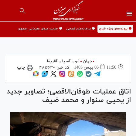
🟡 پرونده‌های ویژه خبری
🟡 سامانه‌های قضایی
🟡 جنایت میدان علیخانی اصفهان
جهان
غرب آسیا و آفریقا
11:50
06 بهمن 1403
کد خبر:
۴۸۱۶۶۳۰
چاپ
اتاق عملیات طوفان‌الاقصی؛ تصاویر جدید
از یحیی سنوار و محمد ضیف