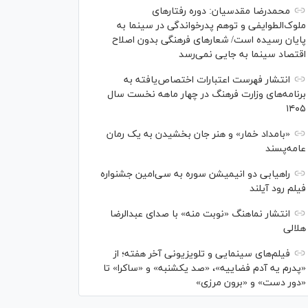
محمدرضا مقدسیان: دوره رفتارهای
ملوک‌الطوایفی و توهم پدرخواندگی در سینما به
پایان رسیده است/ شعارهای فرهنگی بدون اصلاح
اقتصاد سینما به جایی نمی‌رسد
انتشار فهرست اعتبارات اختصاص‌یافته به
برنامه‌های وزارت فرهنگ در چهار ماهه نخست سال
۱۴۰۵
«بامداد خمار» و هنر جان بخشیدن به یک رمان
عامه‌پسند
راهیابی دو انیمیشن سوره به سی‌امین جشنواره
فیلم رود آیلند
انتشار نماهنگ «نوبت منه» با صدای عبدالرضا
هلالی
فیلم‌های سینمایی و تلویزیونی آخر هفته؛ از
«پدرم یه آدم فضاییه»، «صد یکشنبه» و «ساکرا» تا
«دور دست» و «برون مرزی»