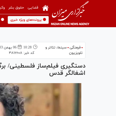
قضایی
حقوق بشر
وکی
🟡 پرونده‌های ویژه خبری
🟡 
فرهنگی
سینما،‌ تئاتر و
10:28
06 بهمن 1403
تلویزیون
کد خبر:
۴۸۱۶۶۰۸
دستگیری فیلم‌ساز فلسطینی/ برگ
اشغالگر قدس