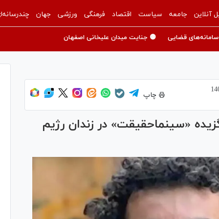
ل آنلاین
جامعه
سیاست
اقتصاد
فرهنگی
ورزشی
جهان
چندرسانه‌ا
سامانه‌های قضایی
🟡 جنایت میدان علیخانی اصفهان
چاپ
زیده «سینماحقیقت» در زندان رژیم