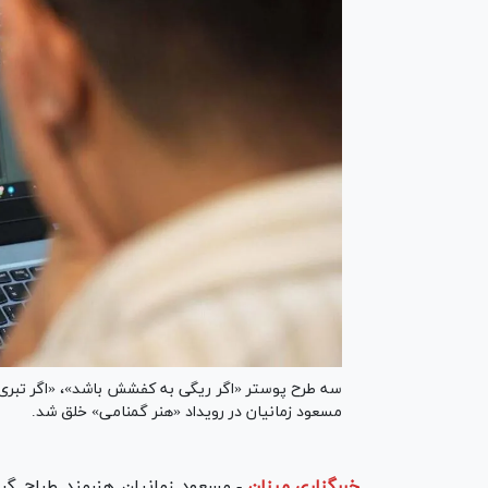
سه طرح پوستر «اگر ریگی به کفشش باشد»، «اگر تبری 
مسعود زمانیان در رویداد «هنر گمنامی» خلق شد.
خبرگزاری میزان
-
مسعود زمانیان هنرمند طراح گرا