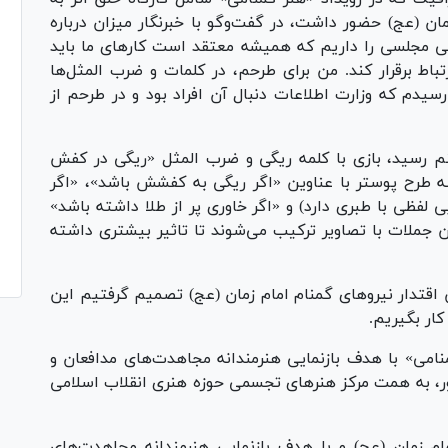
ن (عج) حضور داشت، در گفت‌وگو با خبرنگار میزان درباره
ی مجلسی را داریم که همیشه معتقد است کارهای ما باید
اط برقرار کند. من برای طرحم، در کلمات و ضرب المثل‌ها
دم که وزارت اطلاعات دنبال آن افراد بود و در طرحم از
 رسید، بازی با کلمه ریگی و ضرب المثل «ریگی در کفش
ه طرح پوستر با عناوین «اگر ریگی به کفشش باشد»، «اگر
 لفظی با طبری دارد) و «اگر خاوری پر از طلا داشته باشد»
 جملات با تصاویر ترکیب می‌شوند تا تاثیر بیشتری داشته
ش اقتدار نیروهای گمنام امام زمان (عج) تصمیم گرفتیم این
کار بگیریم.
امی» با هدف بازنمایی هنرمندانه مجاهدت‌های مدافعان و
ر، به همت مرکز هنرهای تجسمی حوزه هنری انقلاب اسلامی
ام زمان (عج) و با هدف بازنمایی هنرمندانه مجاهدت‌های