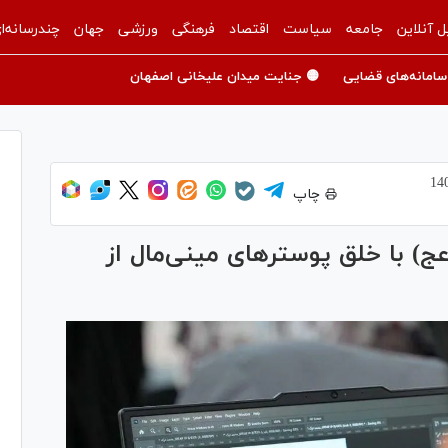
ل آنلاین
جامعه
سیاست
اقتصاد
فرهنگی
ورزشی
جهان
چندرسانه‌ا
سامانه‌های قضایی
🟡 جنایت میدان علیخانی اصفهان
چاپ
(عج) با خلق پوسترهای مینی‌مال از