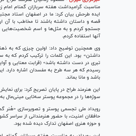
مناسبت گرامیداشت هفته سربازان گمنام امام زما
ایده طرحش بیان کرد: ما در اصفهان استاد مجتب
قصه و داستان داشته باشند تا مخاطب با آن ارتب
جستجو کردم و به مثل‌ها و اسم شخصیت‌هایی رسی
آنها استفاده کردم.
وی همچنین توضیح داد: اولین چیزی که به ذهنم
داشتن» بود. این کلمات را ترکیب کردم که به س
تبری در دست داشته باشد» (قرابت معنایی و آوایی
رسیدم که هر سه طرح به مفسدان اشاره دارد. این
باشد و مانا بماند.
این هنرمند طراح در پایان تصریح کرد: برای نمای
سوژه‌ها را در مجموعه پوستر سه‌تایی مینی‌مال به 
رویداد ملی تجسمی پوستر و تصویرسازی «هُنر گمن
حافظان امنیت، با حضور هنرمندانی از سراسر کشو
و حوزه هنری اصفهان تدارک دیده شده بود.
این رویداد، به مناسبت هفته سربازان گمنام ام