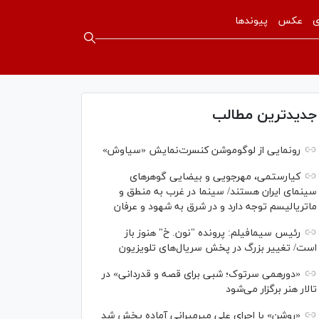
ی
عکس
پیوندها
جدیدترین مطالب
رونمایی از لوگوموشن کنسرت‌نمایش «سیاوش»
کیارستمی، مهرجویی و بیضایی گوهر‌های
سینمای ایران هستند/ سینما در غرب به منطق و
ماتریالیسم توجه دارد و در شرق به شهود و عرفان
رئیس سیمافیلم: پرونده "نون. خ" هنوز باز
است/ تغییر بزرگ در پخش سریال‌های تلویزیون
«دورهمی سرتوک؛ شبی برای قصه و قدردانی» در
تالار هنر برگزار می‌شود
«روشن» با اجرای علی میرمیرانی آماده پخش شد