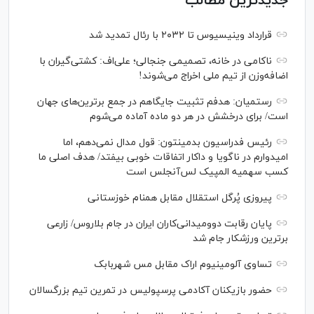
جدیدترین مطالب
قرارداد وینیسیوس تا ۲۰۳۲ با رئال‌ تمدید شد
ناکامی در خانه، تصمیمی جنجالی؛ علی‌اف: کشتی‌گیران با
اضافه‌وزن از تیم ملی اخراج می‌شوند!
رستمیان: هدفم تثبیت جایگاهم در جمع برترین‌های جهان
است/ برای درخشش در هر دو ماده آماده می‌شوم
رئیس فدراسیون بدمینتون: قول مدال نمی‌دهم، اما
امیدوارم در ناگویا و داکار اتفاقات خوبی بیفتد/ هدف اصلی ما
کسب سهمیه المپیک لس‌آنجلس است
پیروزی پُرگل استقلال مقابل همنام خوزستانی
پایان رقابت دوومیدانی‌کاران ایران در جام بلاروس/ زارعی
برترین ورزشکار جام شد
تساوی آلومینیوم اراک مقابل مس شهربابک
حضور بازیکنان آکادمی پرسپولیس در تمرین تیم بزرگسالان