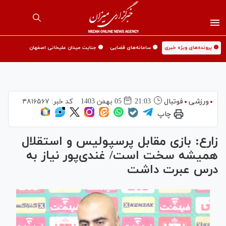
🟡 پرونده‌های ویژه خبری
🟡 سامانه‌های قضایی
🟡 جنایت میدان علیخانی اصفهان
ورزشی
فوتبال
21:03
05 بهمن 1403
کد خبر:
۴۸۱۶۵۶۷
چاپ
زارع: بازی مقابل پرسپولیس و استقلال
همیشه سخت است/ غندی‌پور نیاز به
درس عبرت داشت