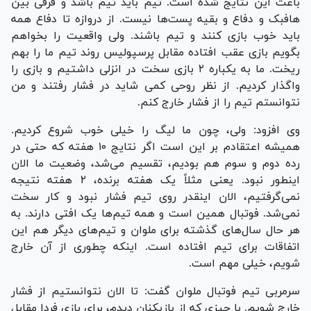
باعث این نتایج شده است. تیم باید تیم باشد و فرقی بین
هافبک و دفاع و بقیه پست‌ها نیست. از دروازه تا دفاع همه
باید خوب بازی کنند و تیم باشند. ولی واقعیت را بخواهم
بگویم بازی عقب افتاده مقابل پرسپولیس روند تیم ما را بهم
ریخت. ما به یکباره ۲ بازی سخت در انزلی داشتیم و بازی را
واگذار کردیم. از نظر روحی کمی شاید در فشار رفتند و من
نتوانستم تیم را از فشار خارج کنم.
وی افزود: ولی، چون ما لیگ را خیلی خوب شروع کردیم.
همیشه اعتقادم بر این است اگر نتایج ۱۰ هفته که حتی در
رده دوم و سوم هم بودیم، تقسیم می‌شد، وضعیت ما الان
اینطور نبود. یعنی مثلاً یک هفته برنده، ۲ هفته نتیجه
نمی‌گرفتیم، الان اینقدر روی تیم فشار نبود و کار سخت
نمی‌شد. فوتبال همین است و همه تیم‌ها یک افتی دارند. به
هر حال سال‌های گذشته برای ملوان و تیم‌های دیگر هم این
اتفاقات برای تیم افتاده است. اینکه چطوری از آن خارج
شویم، خیلی مهم است.
سرمربی تیم فوتبال ملوان گفت: تا الان نتوانستیم از فشار
خارج شویم. با چیزی که از بازیکنان دیدم، برای بازی فردا مقابل