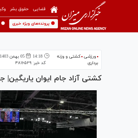
قضایی
حقوق بشر
وکی
🟡 پرونده‌های ویژه خبری
🟡 
ورزشی
کشتی و وزنه
14:18
05 بهمن 1403
برداری
کد خبر:
۴۸۱۶۵۲۹
کشتی آزاد جام ایوان یاریگین| جا