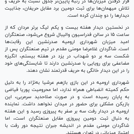
قرار گرفتن میزبان‌ها در رتبه پایین‌تر جدول نسبت به حریف و
تلاش میهمان‌ها برای ثبت دومین برد مقابل حریفان، جذابیت
دیدار‌ها را دو چندان کرده است.
در نخستین دیدار هفته بیست و یکم لیگ برتر مردان که از
ساعت ۱۵ در سالن فدراسیون والیبال شروع می‌شود، صنعتگران
امید میزبان شهرداری ارومیه صدرنشین این رقابت‌ها
است. شاگردان غلامرضا مومنی مقدم در تیم صنعتگران پس از
شکست سه بر دو شهداب در یزد در هفته بیستم، انگیزه
مضاعفی برای رویایی با صدرنشین دارند تا شایستگی‌های خود
را در این دیدار خانگی به حریف قدرتمند نشان دهند.
شهرداری ارومیه در این بازی بازهم عرشیا به‌نژاد را به دلیل
حکم کمیته انضباطی همراه ندارد، اما محرومیت پوریا فیاضی
به پایان رسیده است و در صورت صلاحدید سرمربی، این
بازیکن مشکلی برای حضور در میدان نخواهد داشت. نماینده
ارومیه در دیدار رفت سه بر صفر به پیروزی رسید و این هفته
به دنبال ثبت دومین پیروزی مقابل صنعتگران است، اما
شاگردان مومنی مقدم در اندیشه جبران نتیجه دور رفت با
امتیاز میزبانی در تهران هستند.