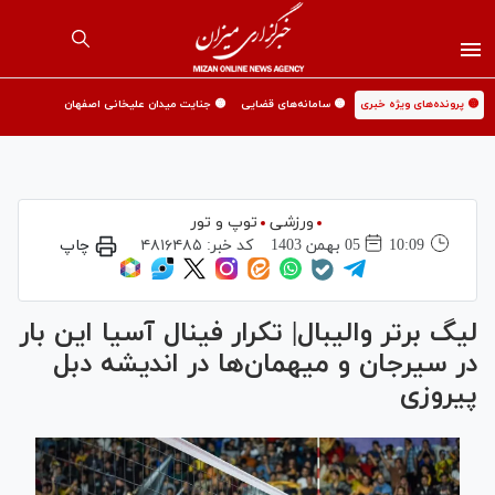
🟡 پرونده‌های ویژه خبری
🟡 سامانه‌های قضایی
🟡 جنایت میدان علیخانی اصفهان
ورزشی
توپ و تور
10:09
05 بهمن 1403
کد خبر:
۴۸۱۶۴۸۵
چاپ
لیگ برتر والیبال| تکرار فینال آسیا این بار
در سیرجان و میهمان‌ها در اندیشه دبل
پیروزی