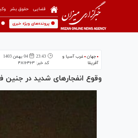
قضایی
حقوق بشر
وکی
🟡 پرونده‌های ویژه خبری
🟡 
جهان
غرب آسیا و
23:43
04 بهمن 1403
آفریقا
کد خبر:
۴۸۱۶۴۶۳
وقوع انفجار‌های شدید در جنین 