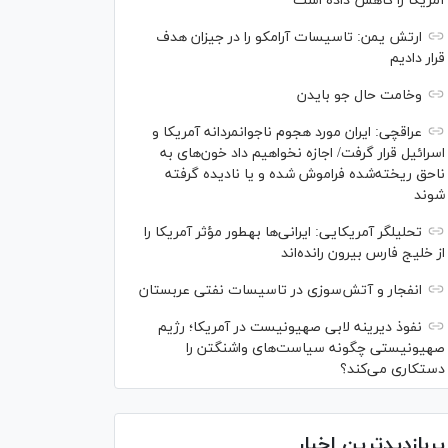
آمریکا را کاهش داده است
ارتش یمن: تاسیسات آرامکو را در جیزان هدف
قرار دادیم
وخامت حال جو بایدن
عراقچی: ایران مورد هجوم ناجوانمردانه آمریکا و
اسرائیل قرار گرفت/ اجازه نخواهیم داد خون‌های به
ناحق ریخته‌شده فراموش شده و یا نادیده گرفته
شوند
تحلیلگر آمریکایی: ایرانی‌ها به‎طور مؤثر آمریکا را
از خلیج فارس بیرون رانده‌اند
انفجار و آتش‌سوزی در تاسیسات نفتی عربستان
نفوذ دیرینه لابی صهیونیست در آمریکا؛ رژیم
صهیونیستی چگونه سیاست‌های واشنگتن را
دستکاری می‌کند؟
پربازدیدترین اخبار