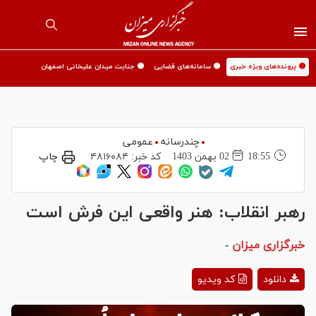
🟡 پرونده‌های ویژه خبری
🟡 سامانه‌های قضایی
🟡 جنایت میدان علیخانی اصفهان
چندرسانه
عمومی
18:55
02 بهمن 1403
کد خبر:
۴۸۱۶۰۸۴
چاپ
رهبر انقلاب: هنر واقعی این فرش است
خبرگزاری میزان
-
Play
دانلود
کد ویدیو
Video