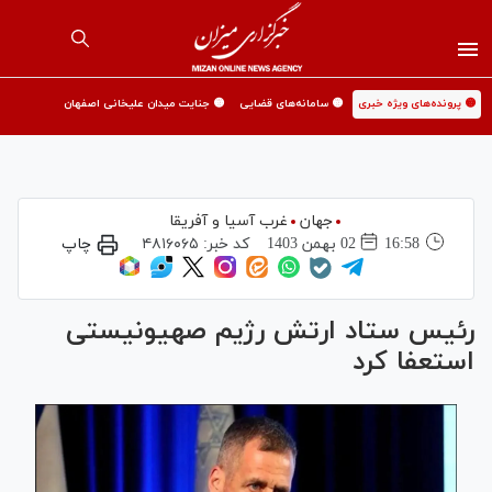
🟡 پرونده‌های ویژه خبری
🟡 سامانه‌های قضایی
🟡 جنایت میدان علیخانی اصفهان
جهان
غرب آسیا و آفریقا
16:58
02 بهمن 1403
کد خبر:
۴۸۱۶۰۶۵
چاپ
رئیس ستاد ارتش رژیم صهیونیستی
استعفا کرد