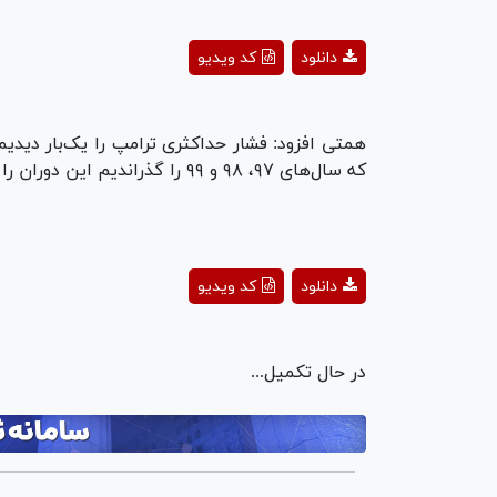
ay
دانلود
کد ویدیو
deo
همتی افزود: فشار حداکثری ترامپ را یک‌بار دیدیم.
که سال‌های ۹۷، ۹۸ و ۹۹ را گذراندیم این دوران را هم می‌گذرانیم.
ay
دانلود
کد ویدیو
deo
در حال تکمیل...