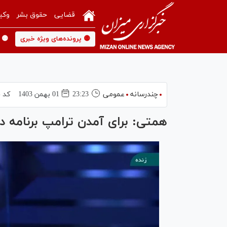
قضایی
حقوق بشر
وکی
🟡 پرونده‌های ویژه خبری
🟡 
چندرسانه
عمومی
23:23
01 بهمن 1403
کد 
همتی: برای آمدن ترامپ برنامه دا