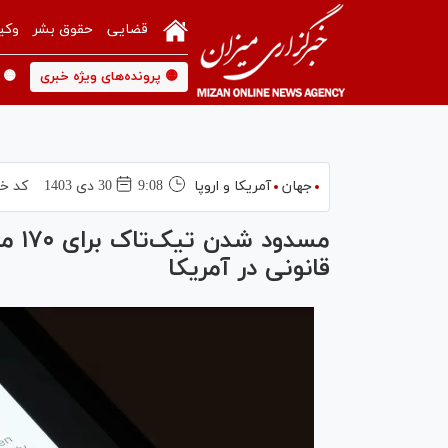
قضایی
حقوق بشر
وکی
🟡 پرونده‌های ویژه خبری
🟡 
جهان
آمریکا و اروپا
9:08
30 دی 1403
کد خب
مسدو
قانونی در آمریکا