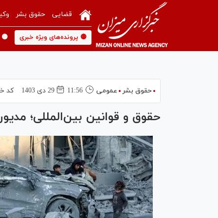
قضایی
حقوق بشر
وکی
🟡 پرونده‌های ویژه خبری
🟡 
حقوق بشر
عمومی
11:56
29 دی 1403
کد خب
حقوق و قوانین بین‌المللی؛ مدیو