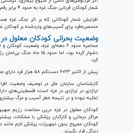
اگر مرگ‌ومیر‌های ناشی از شیوع بیماری، گرسنگی
شمار کودکان قربانی جنگ غزه به حدود ۴ برابر رقم یادشده می‌رسد.
افزایش شمار کودکانی که بر اثر جنگ غزه همه
منحصر‌به‌فرد برای آسیب‌های واردشده بر کودکان غزه خل
وضعیت بحرانی کودکان معلول در 
محاصره حدود ۲ دهه‌ای غزه، وضعیت کود
دشوار کرده 
کرد.
پیش از اکتبر ۲۰۲۳ دست‌کم ۵۸ هزار فرد دارای معلولیت غالبا زن، کودک و سالمند در غزه زندگی می‌کردند.
کارشناسان سازمان ملل در توصیف وضعیت افراد 
تراژدی در تراژدی در غزه است؛ فلسطینی‌های دارا
تخلیه نبوده و در نتیجه خطر آسیب و مرگ بیشتری ر
کودکان معلول در غزه درپی ممانعت رژیم صهیون
مراکز درمانی و کارکنان پزشکی با مشکلات بیش
کودکان مجروح بدون تجهیزات پزشکی لازم مانند د
زندگی قرار بگیرند.