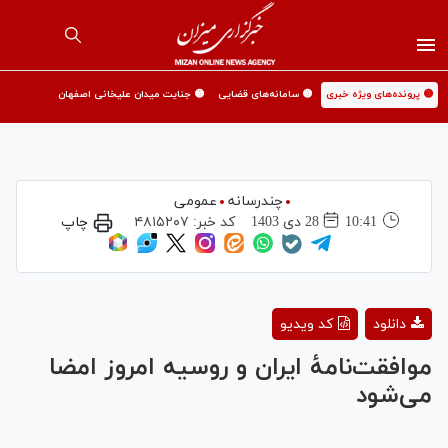
🟡 پرونده‌های ویژه خبری
🟡 سامانه‌های قضایی
🟡 جنایت میدان علیخانی اصفهان
چندرسانه
عمومی
10:41
28 دی 1403
کد خبر:
۴۸۱۵۲۰۷
چاپ
Play
دانلود
کد ویدیو
Video
موافقت‌نامۀ ایران و روسیه امروز امضا
می‌شود