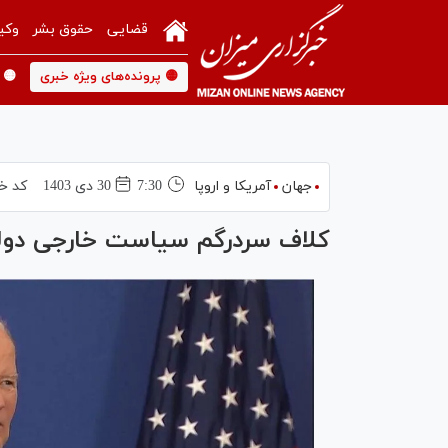
قضایی
حقوق بشر
وکی
🟡 پرونده‌های ویژه خبری
🟡 
جهان
آمریکا و اروپا
7:30
30 دی 1403
کد خب
کلاف سردرگم سیاست خارجی دول