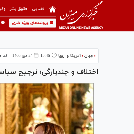
قضایی
حقوق بشر
وکی
🟡 پرونده‌های ویژه خبری
🟡 
جهان
آمریکا و اروپا
15:46
24 دی 1403
کد خ
اختلاف و چندپارگی؛ ترجیح سیاسی 