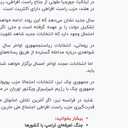
در ایتالیا، جورجیا ملونی از جناح راست افراطی، ری
در هلند، حزب راست افراطی دارای اکثریت است.
سال جدید نشان می‌دهد که این روند ادامه خواه
احتمال وجود دارد که انتخابات جدید شاهد تقویت
در رومانی، انتخابات ریاس
شواهدی درباره مداخله گسترده از طریق رسانه‌های
اما انتخابات مجدد اواخر امسال برگزار خواهد ش
یابد.
در جمهوری چک نیز، انتخابات احتمالا حزب پوپول
جمهوری چک با رژیم غیرلیبرال ویکتور اوربان در 
شاید در فرانسه نیز، اگر آخرین تلاش امانوئل 
قدرت‌گیری حزب راست افراطی اجتماع ملی مارین 
بیشار بخوانید:
جنگ تعرفه‌ای ترامپ با کشور‌ها