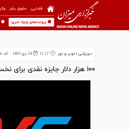
قضایی
حقوق بشر
وکی
🟡 پرونده‌های ویژه خبری
🟡 
ورزشی
توپ و تور
11:27
24 دی 1403
کد خب
۱۰۰ هزار دلار جایزه نقدی برای نخستین دوره لیگ قهرمانان والیبال آسیا