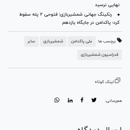
نهایی نرسید
رنکینگ جهانی شمشیربازی| فتوحی ۲ پله سقوط
کرد؛ پاکدامن در جایگاه یازدهم
برچسب ها:
علی پاکدامن
شمشیربازی
سابر
فدراسیون شمشیربازی
لینک کوتاه
هم‌رسانی: