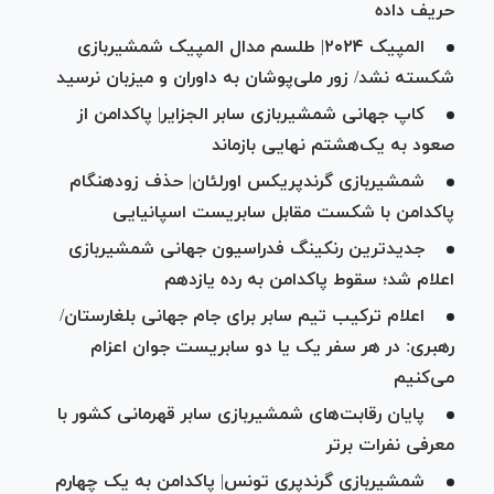
حریف داده
المپیک ۲۰۲۴| طلسم مدال المپیک شمشیربازی
شکسته نشد/ زور ملی‌پوشان به داوران و میزبان نرسید
کاپ جهانی شمشیربازی سابر الجزایر| پاکدامن از
صعود به یک‌هشتم نهایی بازماند
شمشیربازی گرندپریکس اورلئان| حذف زودهنگام
پاکدامن با شکست مقابل سابریست اسپانیایی
جدیدترین رنکینگ فدراسیون جهانی شمشیربازی
اعلام شد؛ سقوط پاکدامن به رده یازدهم
اعلام ترکیب تیم سابر برای جام جهانی بلغارستان/
رهبری: در هر سفر یک یا دو سابریست جوان اعزام
می‌کنیم
پایان رقابت‌های شمشیربازی سابر قهرمانی کشور با
معرفی نفرات برتر
شمشیر‌بازی گرندپری تونس| پاکدامن به یک چهارم