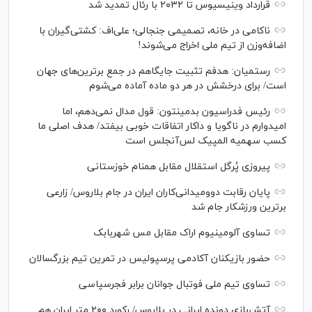
قرارداد وینیسیوس تا ۲۰۳۲ با رئال‌ تمدید شد
ناکامی در خانه، تصمیمی جنجالی؛ علی‌اف: کشتی‌گیران با
اضافه‌وزن از تیم ملی اخراج می‌شوند!
رستمیان: هدفم تثبیت جایگاهم در جمع برترین‌های جهان
است/ برای درخشش در هر دو ماده آماده می‌شوم
رئیس فدراسیون بدمینتون: قول مدال نمی‌دهم، اما
امیدوارم در ناگویا و داکار اتفاقات خوبی بیفتد/ هدف اصلی ما
کسب سهمیه المپیک لس‌آنجلس است
پیروزی پُرگل استقلال مقابل همنام خوزستانی
پایان رقابت دوومیدانی‌کاران ایران در جام بلاروس/ زارعی
برترین ورزشکار جام شد
تساوی آلومینیوم اراک مقابل مس شهربابک
حضور بازیکنان آکادمی پرسپولیس در تمرین تیم بزرگسالان
تساوی تیم ملی فوتبال جوانان برابر فجرسپاسی
آتش‌بازی دونده ایرانی در بلاروس/ رکورد ۲۰۰ متر ایران هم