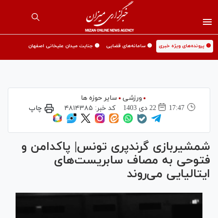
🟡 پرونده‌های ویژه خبری
🟡 سامانه‌های قضایی
🟡 جنایت میدان علیخانی اصفهان
ورزشی
سایر حوزه ها
17:47
22 دی 1403
کد خبر:
۴۸۱۴۳۸۵
چاپ
شمشیربازی گرندپری‌ تونس| پاکدامن و
فتوحی به مصاف سابریست‌های
ایتالیایی می‌روند