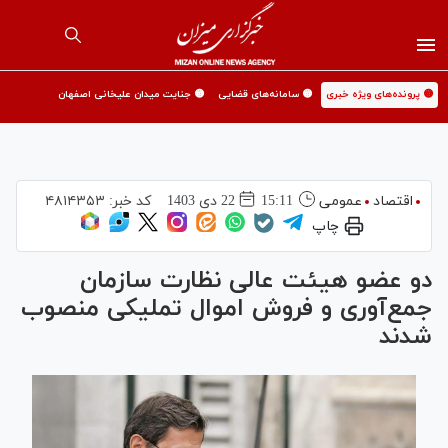
🟡 پرونده‌های ویژه خبری
🟡 سامانه‌های قضایی
🟡 جنایت میدان علیخانی اصفهان
اقتصاد
عمومی
15:11
22 دی 1403
کد خبر:
۴۸۱۴۳۵۳
چاپ
دو عضو هیئت عالی نظارت سازمان
جمع‌آوری و فروش اموال تملیکی منصوب
شدند