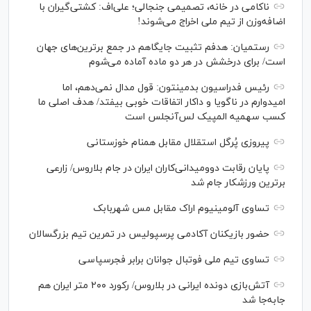
ناکامی در خانه، تصمیمی جنجالی؛ علی‌اف: کشتی‌گیران با
اضافه‌وزن از تیم ملی اخراج می‌شوند!
رستمیان: هدفم تثبیت جایگاهم در جمع برترین‌های جهان
است/ برای درخشش در هر دو ماده آماده می‌شوم
رئیس فدراسیون بدمینتون: قول مدال نمی‌دهم، اما
امیدوارم در ناگویا و داکار اتفاقات خوبی بیفتد/ هدف اصلی ما
کسب سهمیه المپیک لس‌آنجلس است
پیروزی پُرگل استقلال مقابل همنام خوزستانی
پایان رقابت دوومیدانی‌کاران ایران در جام بلاروس/ زارعی
برترین ورزشکار جام شد
تساوی آلومینیوم اراک مقابل مس شهربابک
حضور بازیکنان آکادمی پرسپولیس در تمرین تیم بزرگسالان
تساوی تیم ملی فوتبال جوانان برابر فجرسپاسی
آتش‌بازی دونده ایرانی در بلاروس/ رکورد ۲۰۰ متر ایران هم
جابه‌جا شد