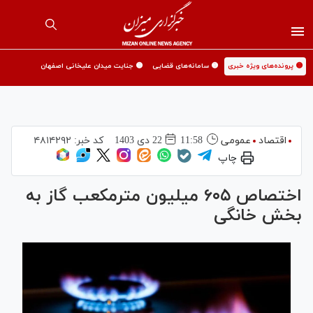
🟡 پرونده‌های ویژه خبری
🟡 سامانه‌های قضایی
🟡 جنایت میدان علیخانی اصفهان
اقتصاد
عمومی
11:58
22 دی 1403
کد خبر:
۴۸۱۴۲۹۲
چاپ
اختصاص ۶۰۵ میلیون مترمکعب گاز به
بخش خانگی