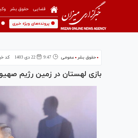
قضایی
حقوق بشر
وکی
🟡 پرونده‌های ویژه خبری
🟡 
حقوق بشر
عمومی
9:47
22 دی 1403
کد خب
بازی لهستان در زمین رژیم صهیو