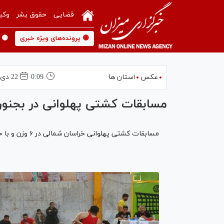
قضایی
حقوق بشر
وکی
🟡 پرونده‌های ویژه خبری
🟡 
عکس
استان ها
0:09
22 دی 1403
مسابقات کشتی پهلوانی در بجنور
مسابقات کشتی پهلوانی خراسان شمالی در ۶ وزن و با حضور ۹۸ شرکت کننده در مجموعه ورزشی شهید «علیدخت» بجنورد برگزار شد.