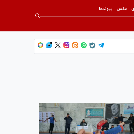
ی
عکس
پیوندها