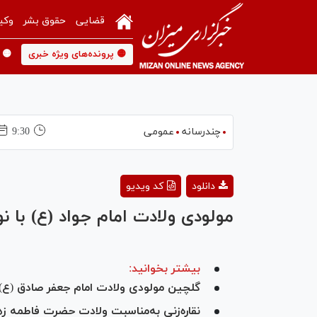
قضایی
حقوق بشر
وکی
🟡 پرونده‌های ویژه خبری
🟡 
چندرسانه
عمومی
9:30
دانلود
کد ویدیو
مولودی ولادت امام جواد (ع) با نو
بیشتر بخوانید:
گلچین مولودی ولادت امام جعفر صادق (ع) 
نقاره‌زنی به‌مناسبت ولادت حضرت فاطمه زه