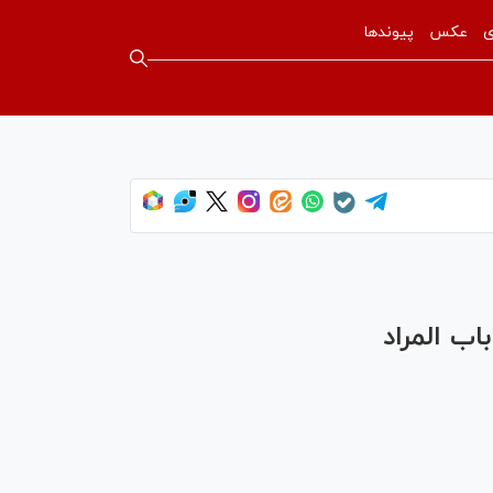
ی
عکس
پیوندها
اب المراد