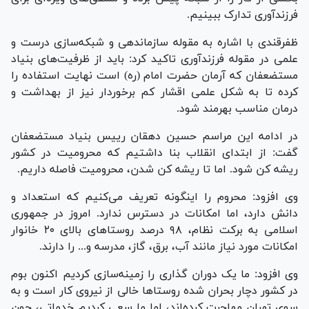
فرزندآوری تدارک ببینیم.
ظفرقندی با اشاره به مقوله سازماندهی و شبکه‌سازی درست و
علمی در مقوله فرزندآوری تاکید کرد: باید از ظرفیت‌های بنیاد
مستضعفان که آرمان حضرت امام (ره) است نهایت استفاده را
کرده تا به شکل علمی اقشار کم برخوردار نیز از بهداشت و
درمان مناسب بهرمند شود.
در ادامه این مراسم حسین دهقان رییس بنیاد مستضعفان
گفت: از ابتدای انقلاب بنا داشتیم که محرومیت در کشور
ریشه کن شود. اما تا ریشه کن شدن، محرومیت فاصله داریم.
وی افزود: محروم را اینگونه تعریف می‌کنیم که استعداد و
دانش دارد، اما امکانات در دسترس ندارد. امروز در جمهوری
اسلامی به برکت نظام، ۹۸ درصد روستا‌های بالای ۲۰ خانوار
امکانات مورد نیاز مانند آب، برق، گاز، مدرسه و... را دارند.
وی افزود: ما یک دوران گذاری را زمینه‌سازی کردیم اکنون بوم
در کشور دچار بحران شده روستا‌ها خالی از نیروی کار است و به
سوی تهران مهاجرت کرده‌اند، اما ما سعی کردیم خدماتی، چون