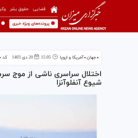
قضایی
حقوق بشر
وکی
🟡 پرونده‌های ویژه خبری
🟡 
جهان
آمریکا و اروپا
15:05
20 دی 1403
کد خ
اختلال سراسری ناشی از موج سرما
شیوع آنفلوآنزا