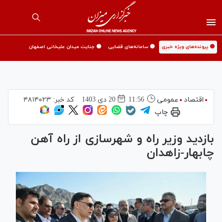
🟡 پرونده‌های ویژه خبری
🟡 سامانه‌های قضایی
🟡 جنایت میدان علیخانی اصفهان
اقتصاد
عمومی
11:56
20 دی 1403
کد خبر:
۴۸۱۴۰۲۳
چاپ
بازدید وزیر راه و شهرسازی از راه آهن
چابهار-زاهدان