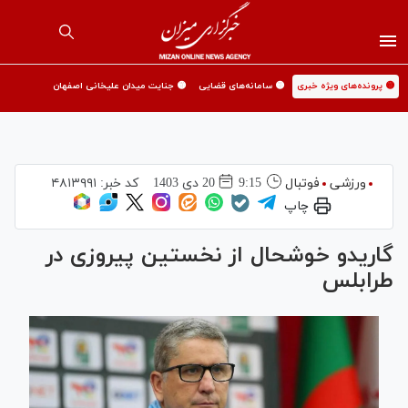
🟡 پرونده‌های ویژه خبری
🟡 سامانه‌های قضایی
🟡 جنایت میدان علیخانی اصفهان
ورزشی
فوتبال
9:15
20 دی 1403
کد خبر:
۴۸۱۳۹۹۱
چاپ
گاریدو خوشحال از نخستین پیروزی در
طرابلس