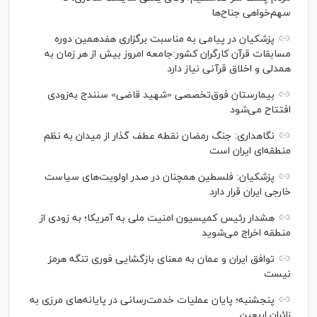
سهم‌خواهی جناح‌ها
پزشکیان در پیامی به مناسبت برگزاری هفدهمین دوره
مسابقات قرآن کارگران کشور:جامعه امروز بیش از هر زمان به
همدلی و اخلاق قرآنی نیاز دارد
بیمارستان فوق‌تخصصی «شهید قاضی» سنندج به‌زودی
افتتاح می‌شود
نگاهداری: جنگ رمضان نقطه عطف گذار از میدان به نظم
منطقه‌ای ایران است
پزشکیان: فلسطین همچنان در صدر اولویت‌های سیاست
خارجی ایران قرار دارد
هشدار رئیس کمیسیون امنیت ملی به آمریکا؛ به زودی از
منطقه اخراج می‌شوید
توافق ایران و عمان به معنای بازگشایی فوری تنگه هرمز
نیست
پنجشنبه؛ پایان ﻋﻤﻠﯿﺎﺕ ﺧﺪﻣﺖ‌ﺭﺳﺎﻧﯽ در پایانه‌های مرزی ﺑﻪ
ﺯﺍﺋﺮان ﺍﺭﺑﻌﯿﻦ