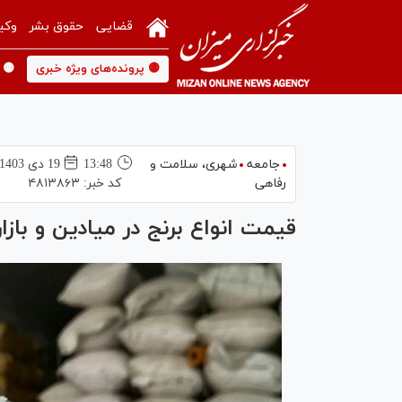
قضایی
حقوق بشر
وکی
🟡 پرونده‌های ویژه خبری
🟡 
جامعه
شهری،‌ سلامت و
13:48
19 دی 1403
رفاهی
کد خبر:
۴۸۱۳۸۶۳
قیمت انواع برنج در میادین و بازار