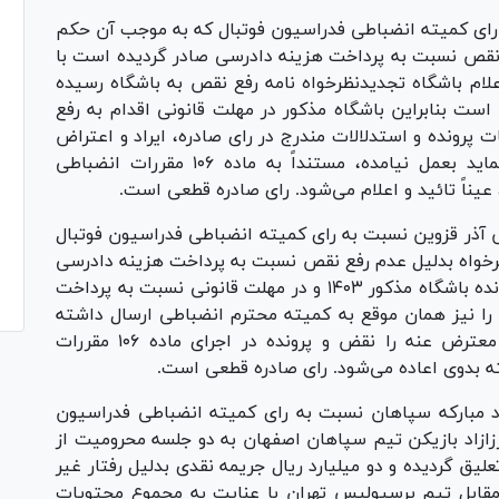
ه رای کمیته انضباطی فدراسیون فوتبال که به موجب آن حکم
 نقص نسبت به پرداخت هزینه دادرسی صادر گردیده است با
ام باشگاه تجدیدنظرخواه نامه رفع نقص به باشگاه رسیده
ست بنابراین باشگاه مذکور در مهلت قانونی اقدام به رفع
پرونده و استدلالات مندرج در رای صادره، ایراد و اعتراض
موثری که خدشه بر دادنامه معترض عنه وارد نماید بعمل نیامده، مستنداً به ماده ۱۰۶ مقررات انضباطی
عیناً تائید و اعلام می‌شود. رای صادره قطعی است.
آذر قزوین نسبت به رای کمیته انضباطی فدراسیون فوتبال
رخواه بدلیل عدم رفع نقص نسبت به پرداخت هزینه دادرسی
صادر شده است نظر به اینکه حسب محتویات پرونده باشگاه مذکور ۱۴۰۳ و در مهلت قانونی نسبت به پرداخت
 را نیز همان موقع به کمیته محترم انضباطی ارسال داشته
است بنابراین با قبول تجدیدنظرخواهی دادنامه معترض عنه را نقض و پرونده در اجرای ماده ۱۰۶ مقررات
 بدوی اعاده می‌شود. رای صادره قطعی است.
اد مبارکه سپاهان نسبت به رای کمیته انضباطی فدراسیون
ازاد بازیکن تیم سپاهان اصفهان به دو جلسه محرومیت از
 گردیده و دو میلیارد ریال جریمه نقدی بدلیل رفتار غیر
مقابل تیم پرسپولیس تهران با عنایت به مجموع محتویات