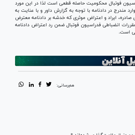
مقررات انضباطی فدراسیون فوتبال محکومیت حاصله قطعی است لذا در این مورد
د مندرج در دادنامه با توجه به گزارش داور و با عنایت به
 صادره، ایراد و اعتراض موثری که خدشه بر دادنامه معترض
 وارد نماید بعمل نیامده، مستنداً به ماده ۱۰۶ مقررات انضباطی فدراسیون فوتبال ضمن رد اعتراض دادنامه
عی است.
هم‌رسانی: