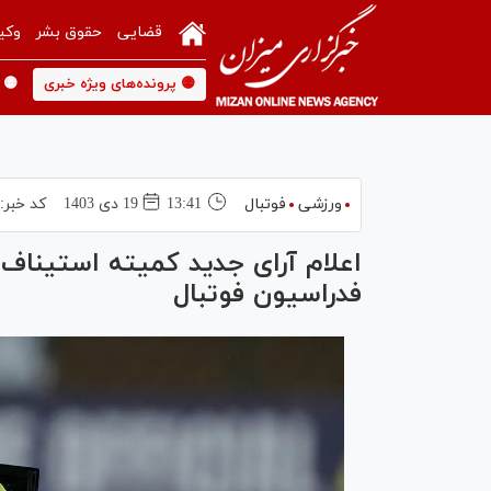
قضایی
حقوق بشر
وکی
🟡 پرونده‌های ویژه خبری
🟡 
ورزشی
فوتبال
13:41
19 دی 1403
کد خبر:
اعلام آرای جدید کمیته استیناف
فدراسیون فوتبال