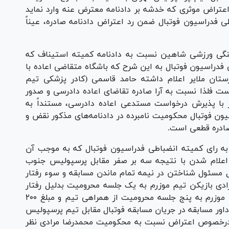
و اعتراض موثری که خدشه بر دادنامه معترض عنه وارد نماید
به ماده ۱۰۶ مقررات انضباطی فدراسیون فوتبال ضمن رد اعتراض دادنامه صادره، عیناً
هنگی ورزشی شاهین نسبت به دادنامه کمیته استیناف که
 فدراسیون فوتبال به این شرح که باشگاه متقاضی اعاده با
تان ملایر اعلام داشته حامد قاسمی (کادر پزشکی تیم
ت فلذا نسبت به آرا صادره تقاضای اعاده دادرسی و صدور
ر با پذیرش درخواست مستدعی اعاده دادرسی، مستنداً به
رات انضباطی فدراسیون فوتبال محکومیت نامبرده در دادنامه‌های مذکور نقض و
 صادره قطعی است.
 به رای کمیته انضباطی فدراسیون فوتبال که به موجب آن
 اعلام شدن با نتیجه سه بر صفر مقابل پرسپولیس جنوب
 نقدی بدلیل مسئول شناختن در نیمه تمام ماندن مسابقه و سوء رفتار
مدرضا مرادی بازیکن تیم موزرم به یک جلسه محرومیت بدلیل رفتار
غیر ورزشی و کامران بختیاری زاده از عوامل تیم موزرم به پنج جلسه محرومیت از همراهی تیم و مبلغ ۲۰۰
 داور مسابقه در جریان مسابقه فوتبال مقابل تیم پرسپولیس
 درخصوص اعتراض نسبت به محکومیت محمدرضا مرادی نظر