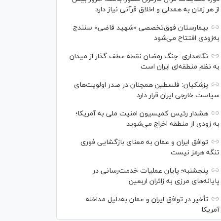
از هر زمان به همدلی و اخلاق قرآنی نیاز دارد
بیمارستان فوق‌تخصصی «شهید قاضی» سنندج
به‌زودی افتتاح می‌شود
نگاهداری: جنگ رمضان نقطه عطف گذار از میدان
به نظم منطقه‌ای ایران است
پزشکیان: فلسطین همچنان در صدر اولویت‌های
سیاست خارجی ایران قرار دارد
هشدار رئیس کمیسیون امنیت ملی به آمریکا؛
به زودی از منطقه اخراج می‌شوید
توافق ایران و عمان به معنای بازگشایی فوری
تنگه هرمز نیست
پنجشنبه؛ پایان ﻋﻤﻠﯿﺎﺕ ﺧﺪﻣﺖ‌ﺭﺳﺎﻧﯽ در
پایانه‌های مرزی ﺑﻪ ﺯﺍﺋﺮان ﺍﺭﺑﻌﯿﻦ
تأخیر در توافق ایران و عمان به‌دلیل مداخله
آمریکا