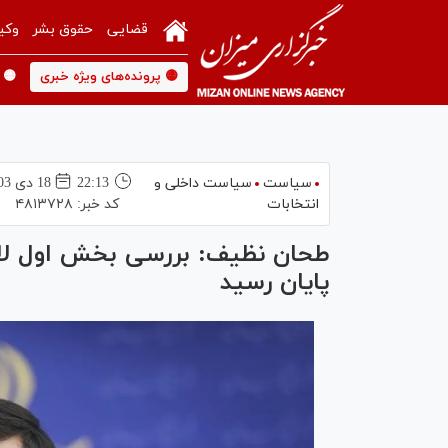
قضایی
حقوق بشر
وکی
🟡 پرونده‌های ویژه خبری
🟡 
سیاست
سیاست داخلی و
22:13
18 دی 1403
انتخابات
کد خبر:
۴۸۱۳۷۲۸
پایان رسید