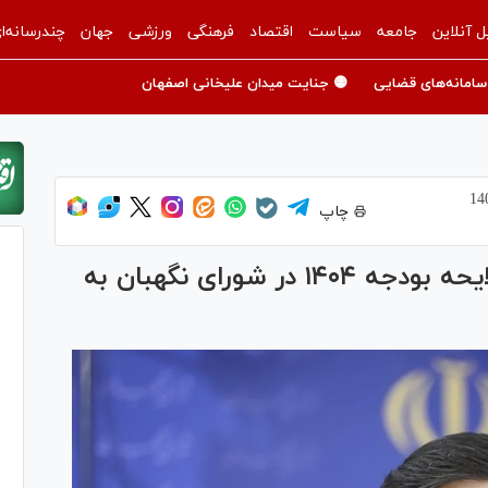
ل آنلاین
جامعه
سیاست
اقتصاد
فرهنگی
ورزشی
جهان
چندرسانه‌ا
سامانه‌های قضایی
🟡 جنایت میدان علیخانی اصفهان
چاپ
طحان نظیف: بررسی بخش اول لایحه بودجه ۱۴۰۴ در شورای نگهبان به