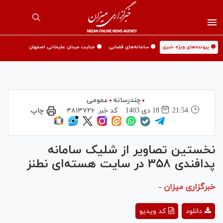
🟡 پرونده‌های ویژه خبری
🟡 سامانه‌های قضایی
🟡 جنایت میدان علیخانی اصفهان
چندرسانه
عمومی
21:54
18 دی 1403
کد خبر:
۴۸۱۳۷۲۶
چاپ
نخستین تصاویر از شلیک سامانه
پدافندی ۳۵۸ در سایت هسته‌ای نطنز
خبرگزاری میزان
-
Play
دانلود
کد ویدیو