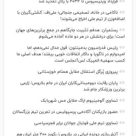
قرارداد وینیسیوس تا ۲۰۳۲ با رئال‌ تمدید شد
ناکامی در خانه، تصمیمی جنجالی؛ علی‌اف: کشتی‌گیران با
اضافه‌وزن از تیم ملی اخراج می‌شوند!
رستمیان: هدفم تثبیت جایگاهم در جمع برترین‌های جهان
است/ برای درخشش در هر دو ماده آماده می‌شوم
رئیس فدراسیون بدمینتون: قول مدال نمی‌دهم، اما
امیدوارم در ناگویا و داکار اتفاقات خوبی بیفتد/ هدف اصلی ما
کسب سهمیه المپیک لس‌آنجلس است
پیروزی پُرگل استقلال مقابل همنام خوزستانی
پایان رقابت دوومیدانی‌کاران ایران در جام بلاروس/ زارعی
برترین ورزشکار جام شد
تساوی آلومینیوم اراک مقابل مس شهربابک
حضور بازیکنان آکادمی پرسپولیس در تمرین تیم بزرگسالان
تساوی تیم ملی فوتبال جوانان برابر فجرسپاسی
آتش‌بازی دونده ایرانی در بلاروس/ رکورد ۲۰۰ متر ایران هم