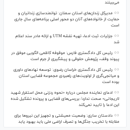
می‌بینند
مدیرکل زندان‌های استان سمنان: توانمندسازی زندانیان و
حمایت از خانواده‌های آنان دو محور اصلی برنامه‌های سال جاری
است
جزئیات ثبت ادعا، تهیه نقشه UTM و ارائه مادر سند اعلام
شد
رئیس کل دادگستری فارس: موقوفه کاظمی الگویی موفق در
پیوند وقف، پژوهش حقوقی و پیشگیری از جرم است
رئیس کل دادگستری خراسان رضوی: توسعه نهاد‌های داوری
و میانجی‌گری از اولویت‌های راهبردی مجموعه قضایی استان
بوده است
ادعای نماینده مجلس درباره «نحوه ردزنی محل استقرار شهید
لاریجانی» صحت ندارد/ بررسی‌های قضایی و پرونده تشکیل شده
این ادعا را تایید نمی‌کند
دادستان ساری: وضعیت معیشتی و تجهیز این نیرو‌ها برای
مقابله با تخریب جنگل‌ها و تصرف اراضی ملی باید بهبود یابد