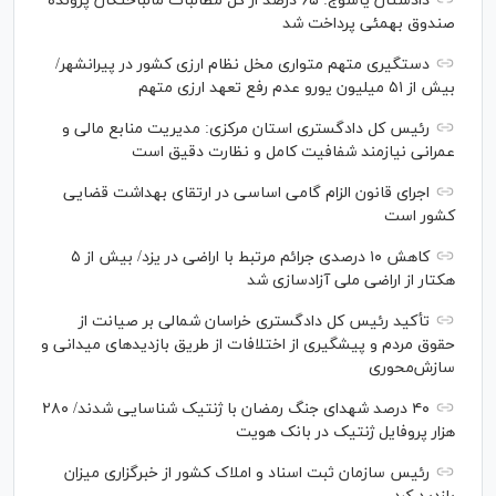
دادستان یاسوج: ۶۵ درصد از کل مطالبات مالباختگان پرونده
صندوق بهمئی پرداخت شد
دستگیری متهم متواری مخل نظام ارزی کشور در پیرانشهر/
بیش از ۵۱ میلیون یورو عدم رفع تعهد ارزی متهم
رئیس کل دادگستری استان مرکزی: مدیریت منابع مالی و
عمرانی نیازمند شفافیت کامل و نظارت دقیق است
اجرای قانون الزام گامی اساسی در ارتقای بهداشت قضایی
کشور است
کاهش ۱۰ درصدی جرائم مرتبط با اراضی در یزد/ بیش از ۵
هکتار از اراضی ملی آزادسازی شد
تأکید رئیس کل دادگستری خراسان شمالی بر صیانت از
حقوق مردم و پیشگیری از اختلافات از طریق بازدید‌های میدانی و
سازش‌محوری
۴۰ درصد شهدای جنگ رمضان با ژنتیک شناسایی شدند/ ۲۸۰
هزار پروفایل ژنتیک در بانک هویت
رئیس سازمان ثبت اسناد و املاک کشور از خبرگزاری میزان