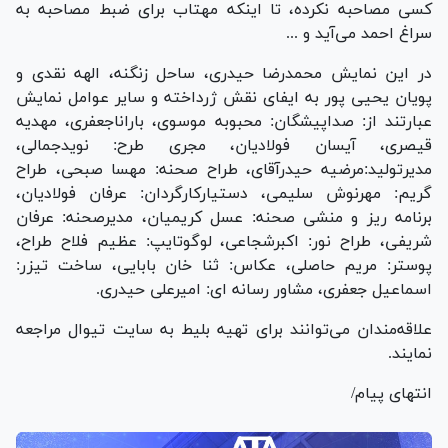
کسی مصاحبه نکرده، تا اینکه مهتاب برای ضبط مصاحبه به
سراغ احمد می‌آید و ...
در این نمایش محمدرضا حیدری، ساحل زنگنه، الهه نقدی و
پویان یحیی پور به ایفای نقش ژرداخته و سایر عوامل نمایش
عبارتند از: صداپیشگان: محبوبه موسوی، باراناجعفری، مهدیه
قیصری، آیسان فولادیان، مجری طرح: نویدجمالی،
مدیرتولید:مرضیه حیدرآقای، طراح صحنه: مهسا صبحی، طراح
گریم: مهرنوش سلیمی، دستیارکارگردان: عرفان فولادیان،
برنامه ریز و منشی صحنه: عسل کریمیان، مدیرصحنه: عرفان
شریفی، طراح نور: اکبرشجاعی، لوگوتایپ: عظیم فلاح طراح،
پوستر: مریم حاصلی، عکاس: ثنا خان بابایی، ساخت تیزر:
اسماعیل جعفری، مشاور رسانه ای: امیرعلی حیدری.
علاقه‌مندان می‌توانند برای تهیه بلیط به سایت تیوال مراجعه
نمایند.
انتهای پیام/