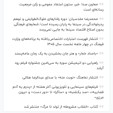
معاون صدا: خبر، ستون اعتماد عمومی و رکن مرجعیت
رسانه‌ای است
محمدرضا مقدسیان: دوره رفتارهای ملوک‌الطوایفی و توهم
پدرخواندگی در سینما به پایان رسیده است/ شعارهای فرهنگی
بدون اصلاح اقتصاد سینما به جایی نمی‌رسد
انتشار فهرست اعتبارات اختصاص‌یافته به برنامه‌های وزارت
فرهنگ در چهار ماهه نخست سال ۱۴۰۵
«بامداد خمار» و هنر جان بخشیدن به یک رمان عامه‌پسند
راهیابی دو انیمیشن سوره به سی‌امین جشنواره فیلم رود
آیلند
انتشار نماهنگ «نوبت منه» با صدای عبدالرضا هلالی
فیلم‌های سینمایی و تلویزیونی آخر هفته؛ از «پدرم یه آدم
فضاییه»، «صد یکشنبه» و «ساکرا» تا «دور دست» و «برون
مرزی»
کتاب «انقلاب مشروطه؛ از تولد تا مرگ» منتشر شد