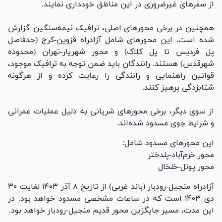
از سفر‌های غیرضروری در این مناطق خودداری نمایند.
همچنین در برخی محور‌های اصلی، ترافیک نیمه‌سنگین گزارش
شده است. این محور‌های شامل آزادراه قزوین-کرج (حدفاصل
پل فردیس تا پل کلاک) و محور شهریار-تهران (محدوده
شهرقدس) هستند. رانندگان باید ضمن توجه به ترافیک موجود،
قوانین راهنمایی و رانندگی را رعایت کرده و از هرگونه
شتابزدگی پرهیز کنند.
از سوی دیگر، برخی محور‌های شریانی به دلیل عملیات عمرانی
و شرایط جوی مسدود شده‌اند.
این محور‌های مسدود شامل:
محور خرم‌آباد-پلدختر
محور پونل-خلخال
آزادراه منجیل-رودبار (باند غربی) از تاریخ ۸ آذر ۱۴۰۳ لغایت ۳۰
دی ۱۴۰۳ است که در ساعات مشخصی مسدود خواهد بود. در
این مدت، مسیر جایگزین محور قدیم منجیل-رودبار خواهد بود.