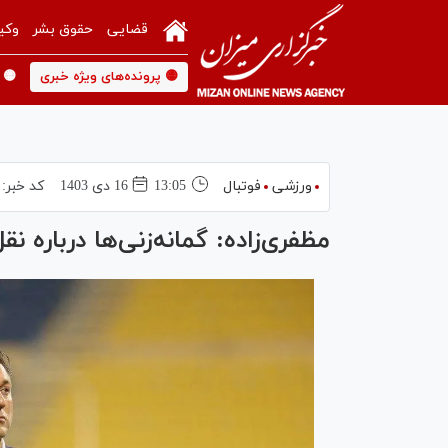
قضایی
حقوق بشر
وکی
🟡 پرونده‌های ویژه خبری
🟡 
ورزشی
فوتبال
13:05
16 دی 1403
کد خبر:
مظفری‌زاده: گمانه‌زنی‌ها درباره ن