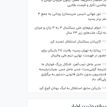
در انحصار داخلی‌ها/ فصل آزمون مربیان ایرانی با
چاشنی تکرار و فرصت طلایی
تور جهانی تنیس صربستان| یزدانی به جمع ۴
نفر برتر رسید
اعزام تیم‌های ملی بسکتبال ۳ به ۳ زنان و مردان
به لیگ ملت‌های زیر ۲۳ سال
کاپیتان بسکتبال استقلال تمدید کرد
پیاتزا به تهران رسید؛ رقابت ۲۸ بازیکن برای
حضور در فهرست نهایی تیم ملی والیبال
مدیر عامل ذوب‌آهن: اشکال بزرگ فوتبال ما
نتیجه گرایی‌ست/ مدیر عامل مس: هیئت‌رئیسه
فدراسیون بدون دلایل قانونی دستور به برگزاری
پلی‌آف داد
بازیکن سابق استقلال به لیگ یونان کوچ کرد
پربازدیدترین اخبار