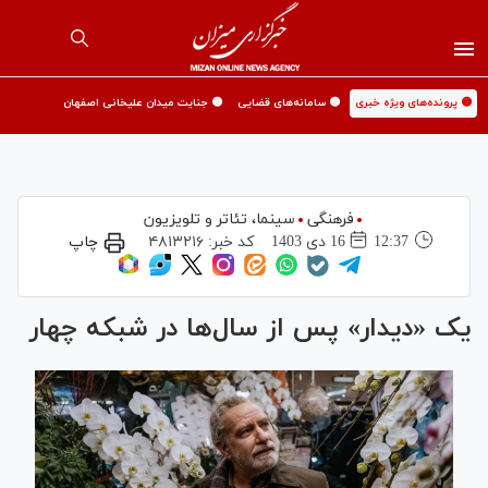
🟡 پرونده‌های ویژه خبری
🟡 سامانه‌های قضایی
🟡 جنایت میدان علیخانی اصفهان
فرهنگی
سینما،‌ تئاتر و تلویزیون
12:37
16 دی 1403
کد خبر:
۴۸۱۳۲۱۶
چاپ
یک «دیدار» پس از سال‌ها در شبکه چهار