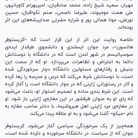
مهیار، سعید شیخ زاده، محمد صادقیان، امیربهرام کاویانپور،
علی همت مومیوند، علیرضا ناصحی، صنم نکواقبال، حسین
نورعلی، مونا همائی پور و شراره حضرتی صداپیشه‌های این اثر
بوده‌اند.
خلاصه روایت این اثر از این قرار است که «کریستوفِر
هانسون»، مرد جوان ایسلندی و دانشجویِ طرفدار ایده‌ی
سوسیالیسم در شهر لندن است که در دانشگاه با دوستانش
دائما به اعتراض و تظاهرات می‌پردازد. او که از سمت این
جنبش و رفتار‌های مسئولین دانشگاه دچار سرخوردگی شده
است، با دوستانش شرط می‌کند که درس و مدرسه را رها کرده
و کار در رستورانی ژاپنی که در جوار دانشگاه است را آغاز کرده
است. این شرط بندی ساده و تصمیم استوار او، باعث می‌شود
که پای او به عنوان ظرفشور در این مغازه‌ی ژاپنی باز شود. او
در مغازه‌ی مرد ژاپنی اهل هیروشیما، با دختر صاحب مغازه به
نام «میکو» آشنا می‌شود و به او علاقه پیدا می‌کند.
همه‌چیز از یک سرخوردگی سیاسی آغاز می‌شود. کریستوفر
جوان که از سیاست در دانشگاه سرخورده و دلزده شده است،