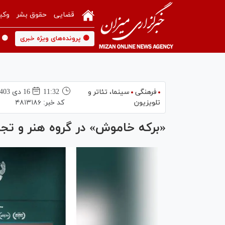
قضایی
حقوق بشر
وکی
🟡 پرونده‌های ویژه خبری
🟡 
فرهنگی
سینما،‌ تئاتر و
11:32
16 دی 1403
تلویزیون
کد خبر:
۴۸۱۳۱۸۶
«برکه خاموش» در گروه هنر و تجرب