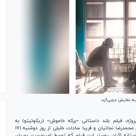
وژه، فیلم بلند داستانی «برکه خاموش» (ریکوئیتو) به
نویسندگی و کارگردانی بهادر زمانی و تهیه‌کنندگی محمدرضا نجاتیان و فریبا سادات خلیلی از روز دوشنبه (۱۷
 آستانه اکران پوستر این فیلم که توسط امیرحسین بوریان