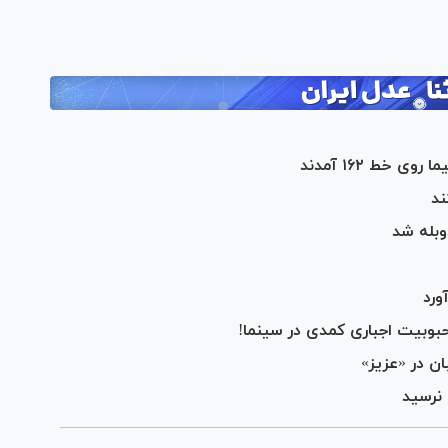
خط ۱۶۲ آمدند
ند
وبله شد
ورد
حبوبیت اجباری کمدی در سینما!
ن در «عزیز»
 نرسید