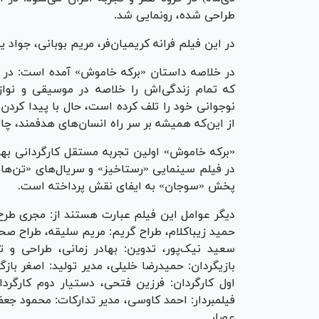
طراحی شده، رونمایی شد.
در این فیلم فرانه کریمیان‌فر، مریم بوبانی، جواد ی
در خلاصه داستان «برکه خاموش» آمده است: در پیچ
که تمام زندگی‌اش را خلاصه در موسیقی و نوازند
نوجوانی خود را تلف کرده است، حال با پیدا کردن 
از این‌که همیشه بر سر راه انسان‌های هدفمند، چال
«برکه خاموش» اولین تجربه مستقل کارگردانی بها
در فیلم سینمایی «رستاخیز» و سریال‌های «تن‌ها
پخش «سوجان» به ایفای نقش پرداخته است.
دیگر عوامل این فیلم عبارت هستند از: مجری طرح: 
حمید زیباکلام، طراح گریم: مریم سلیقه، طراح صحن
سعید نیک‌پور، تدوین: بهادر زمانی، طراحی و
بازیگردان: حمیدرضا خلیلی، مدیر تولید: اصغر بازگش
اول کارگردان: فرزین فتحی، دستیار دوم کارگر
فیلمبردار: احمد کاوسی، مدیر تدارکات: محمود ج
عصار.