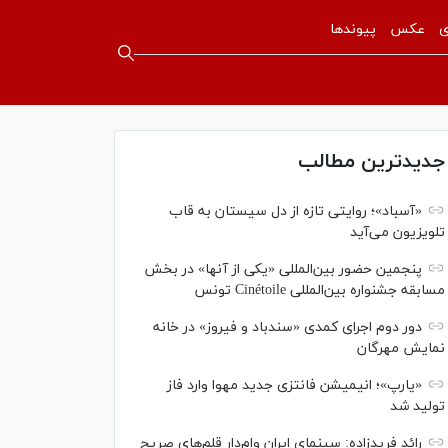
ی
عکس
پیوندها
جدیدترین مطالب
«آسباد»؛ روایتی تازه از دل سیستان به قاب
تلویزیون می‌آید
پنجمین حضور بین‌المللی «یکی از آنها» در بخش
مسابقه جشنواره بین‌المللی Cinétoile تونس
دور دوم اجرای کمدی «سندباد و فیروز» در خانه
نمایش مهرگان
«یارپ»؛ انیمیشن فانتزی جدید مهوا وارد فاز
تولید شد
رائد فریدزاده: سینمای ایران وام‌دار قلم‌های صریح