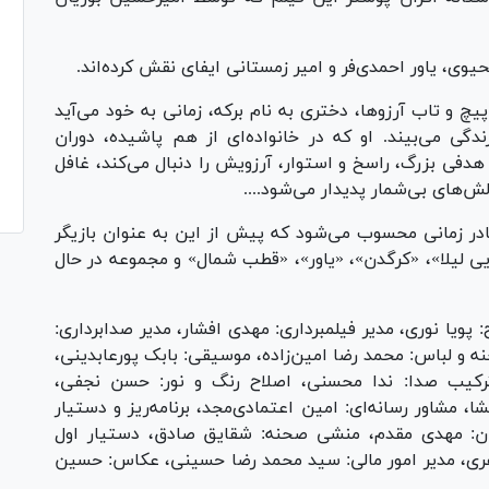
حیوی، یاور احمدی‌فر و امیر زمستانی ایفای نقش کرده‌اند.
 و تاب آرزوها، دختری به نام برکه، زمانی به خود می‌آید
گی می‌بیند. او که در خانواده‌ای از هم پاشیده، دوران
هدفی بزرگ، راسخ و استوار، آرزویش را دنبال می‌کند، غافل
ش‌های بی‌شمار پدیدار می‌شود....
در زمانی محسوب می‌شود که پیش از این به عنوان بازیگر
یی لیلا»، «کرگدن»، «یاور»، «قطب شمال» و مجموعه در حال
پویا نوری، مدیر فیلمبرداری: مهدی افشار، مدیر صدابرداری:
ه و لباس: محمد رضا امین‌زاده، موسیقی: بابک پورعابدینی،
 ترکیب صدا: ندا محسنی، اصلاح رنگ و نور: حسن نجفی،
ا، مشاور رسانه‌ای: امین اعتمادی‌مجد، برنامه‌ریز و دستیار
دان: مهدی مقدم، منشی صحنه: شقایق صادق، دستیار اول
عفری، مدیر امور مالی: سید محمد رضا حسینی، عکاس: حسین