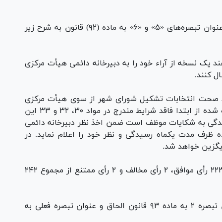
در ماده ۵۸ طرح مذکور آمده است: دو تبصره به عنوان تبصره‌های «۵» و «۶» به ماده (۹۲) قانون به شرح زیر
وظفند یک نسخه از آراء خود را به دبیرخانه دائمی هیأت مرکزی
 و تایید صحت انتخابات تشکیل شورای شهر از سوی هیأت مرکزی
نظارت به هر نحوی مشخص شود که عضو انتخاب شده از ابتدا فاقد شرایط مندرج در مواد ۳۰، ۳۲ و ۳۳ این
دگی به شکایات موظف است ضمن اخذ نظر دبیرخانه دائمی
ه ظرف مدت یکماه رسیدگی و نظر خود را اعلام نماید. در
یگزین خواهد شد.
همچنین نمایندگان با مفاد ماده ۵۹ این طرح با ۲۲۳ رأی موافق، ۲ رأی مخالف و ۲ رأی ممتنع از مجموع ۲۴۲
بر اساس ماده ۵۹ این طرح؛ یک تبصره به عنوان تبصره ۲ به ماده ۹۳ قانون الحاق و عنوان تبصره فعلی به