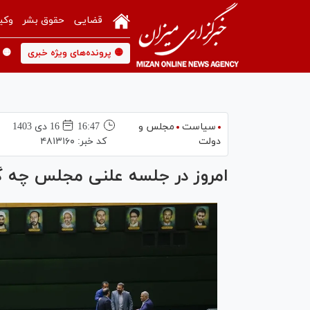
قضایی
حقوق بشر
وکی
🟡 پرونده‌های ویژه خبری
🟡 
سیاست
مجلس و
16:47
16 دی 1403
دولت
کد خبر:
۴۸۱۳۱۶۰
امروز در جلسه علنی مجلس چه