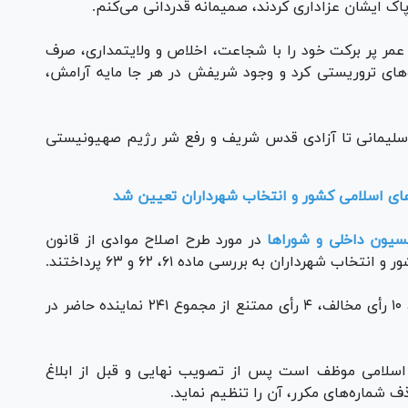
پاک ایشان عزاداری کردند، صمیمانه قدردانی می‌کنم.
ه کرد: شهیدی که بیش از ۴ دهه از عمر پر برکت خود را با شجاعت، اخلاص و ولایتمداری، صرف
وه‌های تروریستی کرد و وجود شریفش در هر جا مایه آرامش،
سلیمانی تا آزادی قدس شریف و رفع شر رژیم صهیونیستی
‌های اسلامی کشور و انتخاب شهرداران تعیین شد
یون داخلی و شورا‌ها
در مورد طرح اصلاح موادی از قانون
هرداران به بررسی ماده ۶۱، ۶۲ و ۶۳ پرداختند.
در جریان این دستور، نمایندگان با ۲۱۱ رأی موافق، ۱۰ رأی مخالف، ۴ رأی ممتنع از مجموع ۲۴۱ نماینده حاضر در
رای اسلامی موظف است پس از تصویب نهایی و قبل از ابلاغ
ف شماره‌های مکرر، آن را تنظیم نماید.