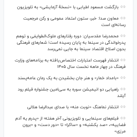
بازگشت مسعود اطیابی با «نسخهٔ آزمایشی» به تلویزیون
معاون صدا: خبر، ستون اعتماد عمومی و رکن مرجعیت
رسانه‌ای است
محمدرضا مقدسیان: دوره رفتارهای ملوک‌الطوایفی و توهم
پدرخواندگی در سینما به پایان رسیده است/ شعارهای فرهنگی
بدون اصلاح اقتصاد سینما به جایی نمی‌رسد
انتشار فهرست اعتبارات اختصاص‌یافته به برنامه‌های وزارت
فرهنگ در چهار ماهه نخست سال ۱۴۰۵
«بامداد خمار» و هنر جان بخشیدن به یک رمان عامه‌پسند
راهیابی دو انیمیشن سوره به سی‌امین جشنواره فیلم رود
آیلند
انتشار نماهنگ «نوبت منه» با صدای عبدالرضا هلالی
فیلم‌های سینمایی و تلویزیونی آخر هفته؛ از «پدرم یه آدم
فضاییه»، «صد یکشنبه» و «ساکرا» تا «دور دست» و «برون
مرزی»