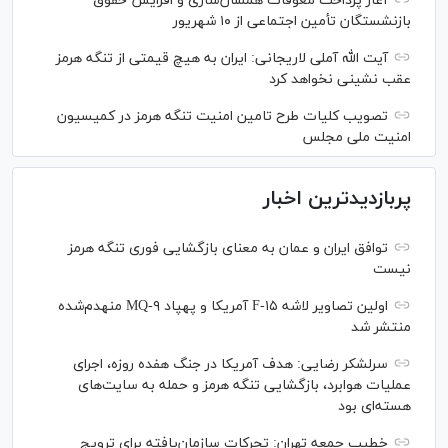
آغاز پرداخت معوقات همسان‌سازی و افزایش حقوق
بازنشستگان تأمین اجتماعی از ۱۰ شهریور
آیت الله آملی لاریجانی: ایران به هیچ قیمتی از تنگه هرمز
عقب نشینی نخواهد کرد
تصویب کلیات طرح تامین امنیت تنگه هرمز در کمیسیون
امنیت ملی مجلس
پربازدیدترین اخبار
توافق ایران و عمان به معنای بازگشایی فوری تنگه هرمز
نیست
اولین تصاویر لاشه F-۱۵ آمریکا و پهپاد MQ-۹ منهدم‌شده
منتشر شد
سرلشکر رضایی: هدف آمریکا در جنگ هفده روزه، اجرای
عملیات هوابرد، بازگشایی تنگه هرمز و حمله به سایت‌های
هسته‌ای بود
خطیب جمعه تهران: تحرکات سازمان‌یافته برای ترویج