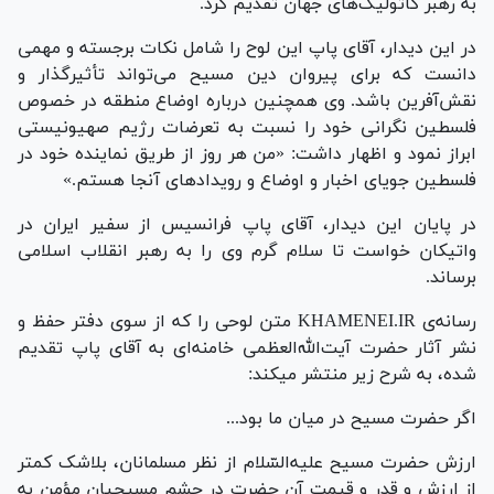
به رهبر کاتولیک‌های جهان تقدیم کرد.
در این دیدار، آقای پاپ این لوح را شامل نکات برجسته و مهمی
دانست که برای پیروان دین مسیح می‌تواند تأثیرگذار و
نقش‌آفرین باشد. وی همچنین درباره اوضاع منطقه در خصوص
فلسطین نگرانی خود را نسبت به تعرضات رژیم صهیونیستی
ابراز نمود و اظهار داشت: «من هر روز از طریق نماینده خود در
فلسطین جویای اخبار و اوضاع و رویداد‌های آنجا هستم.»
در پایان این دیدار، آقای پاپ فرانسیس از سفیر ایران در
واتیکان خواست تا سلام گرم وی را به رهبر انقلاب اسلامی
برساند.
رسانه‌ی KHAMENEI.IR متن لوحی را که از سوی دفتر حفظ و
نشر آثار حضرت آیت‌الله‌العظمی خامنه‌ای به آقای پاپ تقدیم
شده، به شرح زیر منتشر میکند:
اگر حضرت مسیح در میان ما بود...
ارزش حضرت مسیح علیه‌السّلام از نظر مسلمانان، بلاشک کمتر
از ارزش و قدر و قیمت آن حضرت در چشم مسیحیانِ مؤمنِ به