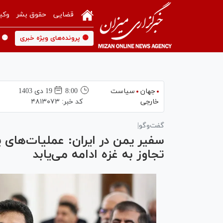
قضایی
حقوق بشر
وکی
🟡 پرونده‌های ویژه خبری
🟡 
جهان
سیاست
8:00
19 دی 1403
خارجی
کد خبر:
۴۸۱۳۰۷۳
گفت‌وگو|
سفیر یمن در ایران: عملیات‌های
تجاوز به غزه ادامه می‌یابد