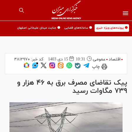
🟡 پرونده‌های ویژه خبری
🟡 سامانه‌های قضایی
🟡 جنایت میدان علیخانی اصفهان
اقتصاد
عمومی
10:31
15 دی 1403
کد خبر:
۴۸۱۲۹۷۰
چاپ
پیک تقاضای مصرف برق به ۴۶ هزار و
۷۳۹ مگاوات رسید