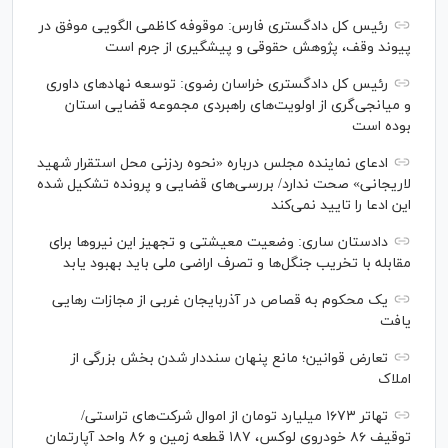
رئیس کل دادگستری فارس: موقوفه کاظمی الگویی موفق در
پیوند وقف، پژوهش حقوقی و پیشگیری از جرم است
رئیس کل دادگستری خراسان رضوی: توسعه نهاد‌های داوری
و میانجی‌گری از اولویت‌های راهبردی مجموعه قضایی استان
بوده است
ادعای نماینده مجلس درباره «نحوه ردزنی محل استقرار شهید
لاریجانی» صحت ندارد/ بررسی‌های قضایی و پرونده تشکیل شده
این ادعا را تایید نمی‌کند
دادستان ساری: وضعیت معیشتی و تجهیز این نیرو‌ها برای
مقابله با تخریب جنگل‌ها و تصرف اراضی ملی باید بهبود یابد
یک محکوم به قصاص در آذربایجان‌ غربی از مجازات رهایی
یافت
تعارض قوانین؛ مانع پنهان سنددار شدن بخش بزرگی از
املاک
تهاتر ۱۶۷۳ میلیارد تومان از اموال شرکت‌های تراستی/
توقیف ۸۶ خودروی لوکس، ۱۸۷ قطعه زمین و ۸۶ واحد آپارتمان