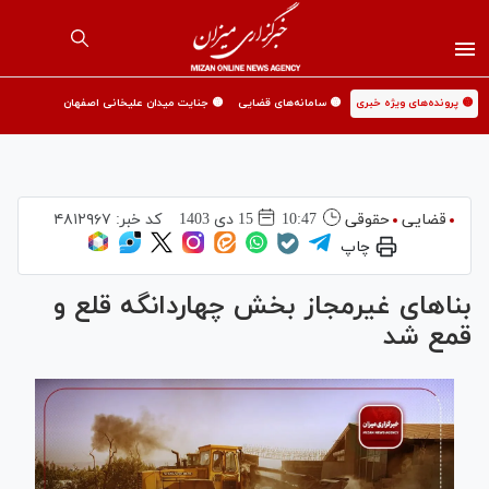
🟡 پرونده‌های ویژه خبری
🟡 سامانه‌های قضایی
🟡 جنایت میدان علیخانی اصفهان
قضایی
حقوقی
10:47
15 دی 1403
کد خبر:
۴۸۱۲۹۶۷
چاپ
بنا‌های غیرمجاز بخش چهاردانگه قلع و
قمع شد