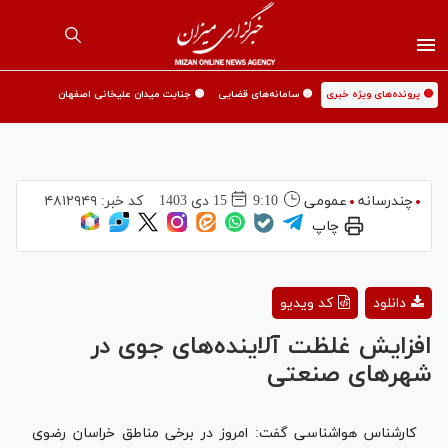
🟡 پرونده‌های ویژه خبری
🟡 سامانه‌های قضایی
🟡 جنایت میدان علیخانی اصفهان
چندرسانه
عمومی
9:10
15 دی 1403
کد خبر:
۴۸۱۲۹۴۹
چاپ
Play
دانلود
کد ویدیو
Video
افزایش غلظت آلاینده‌های جوی در
شهرهای صنعتی
کارشناس هواشناسی گفت: امروز در برخی مناطق خراسان رضوی