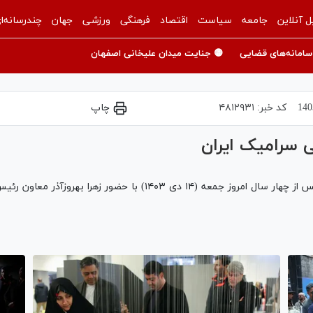
ل آنلاین
جامعه
سیاست
اقتصاد
فرهنگی
ورزشی
جهان
چندرسانه‌ا
سامانه‌های قضایی
🟡 جنایت میدان علیخانی اصفهان
کد خبر:
۴۸۱۲۹۳۱
چاپ
ی سرامیک ایران
آیین افتتاح دوازدهمین دوسالانه ملی سرامیک ایران پس از چهار سال امرو